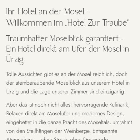
Ein Hotel, direkt an der
Ihr Hotel an der Mosel –
Mosel
Willkommen im „Hotel Zur Traube“
Traumhafter Moselblick garantiert –
ZIMMER & SUITEN
Ein Hotel direkt am Ufer der Mosel in
Ürzig
Tolle Aussichten gibt es an der Mosel reichlich, doch
der atemberaubende Moselblick aus unserem Hotel in
Ürzig und die Lage unserer Zimmer sind einzigartig!
Aber das ist noch nicht alles: hervorragende Kulinarik,
Relaxen direkt am Moselufer und modernes Design,
eingebettet in die ganze Pracht des Moseltals, umrahmt
von den Steilhängen der Weinberge. Entspannte
Atmosphäre – ohne Stress, ohne Dresscode.